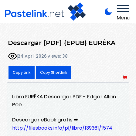
Menu
Descargar [PDF] {EPUB} EURÊKA
24 April 2026
Views: 38
Copy Link
Copy Shortlink
Libro EURÊKA Descargar PDF - Edgar Allan
Poe
Descargar eBook gratis ➡
http://filesbooks.info/pl/libro/139361/1574