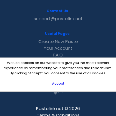
Contact Us
support@pastelink.net
Useful Pages
Create New Paste
Your Account
F.A.Q.
Recent
We use cookies on our website to give you the most relevant
Contact
experience by remembering your preferences and repeat visits.
By clicking “Accept”, you consent to the use of all cookies.
Accept
Pastelink.net © 2026
Terms & Conditions