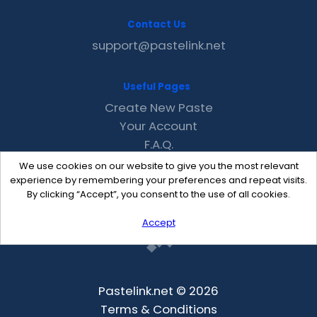
Contact Us
support@pastelink.net
Useful Pages
Create New Paste
Your Account
F.A.Q.
Recent
We use cookies on our website to give you the most relevant
Contact
experience by remembering your preferences and repeat visits.
By clicking “Accept”, you consent to the use of all cookies.
Accept
Pastelink.net © 2026
Terms & Conditions