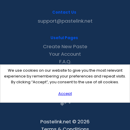
Contact Us
support@pastelink.net
Useful Pages
Create New Paste
Your Account
F.A.Q.
Recent
We use cookies on our website to give you the most relevant
Contact
experience by remembering your preferences and repeat visits.
By clicking “Accept”, you consent to the use of all cookies.
Accept
Pastelink.net © 2026
Terms & Conditions