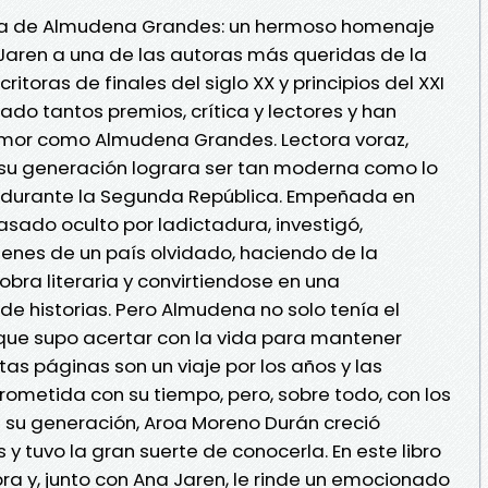
ada de Almudena Grandes: un hermoso homenaje
Jaren a una de las autoras más queridas de la
ritoras de finales del siglo XX y principios del XXI
do tantos premios, crítica y lectores y han
amor como Almudena Grandes. Lectora voraz,
su generación lograra ser tan moderna como lo
s durante la Segunda República. Empeñada en
asado oculto por ladictadura, investigó,
genes de un país olvidado, haciendo de la
obra literaria y convirtiendose en una
de historias. Pero Almudena no solo tenía el
o que supo acertar con la vida para mantener
tas páginas son un viaje por los años y las
ometida con su tiempo, pero, sobre todo, con los
 su generación, Aroa Moreno Durán creció
 tuvo la gran suerte de conocerla. En este libro
ra y, junto con Ana Jaren, le rinde un emocionado