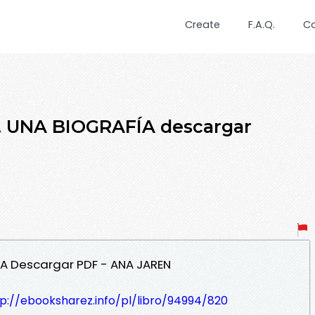
Create
F.A.Q.
C
. UNA BIOGRAFÍA descargar
ÍA Descargar PDF - ANA JAREN
p://ebooksharez.info/pl/libro/94994/820