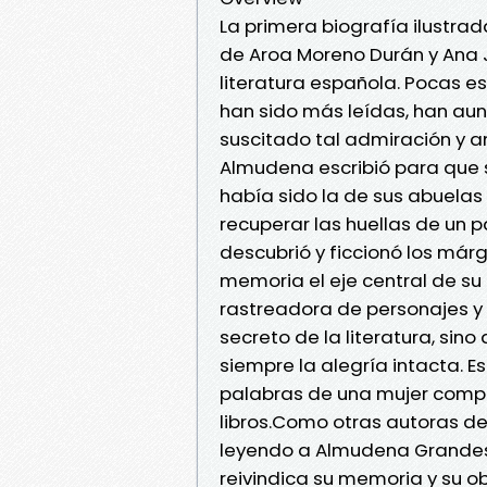
La primera biografía ilustr
de Aroa Moreno Durán y Ana 
literatura española. Pocas esc
han sido más leídas, han auna
suscitado tal admiración y 
Almudena escribió para que 
había sido la de sus abuela
recuperar las huellas de un p
descubrió y ficcionó los már
memoria el eje central de su 
rastreadora de personajes y 
secreto de la literatura, sin
siempre la alegría intacta. Es
palabras de una mujer compr
libros.Como otras autoras de
leyendo a Almudena Grandes y
reivindica su memoria y su ob