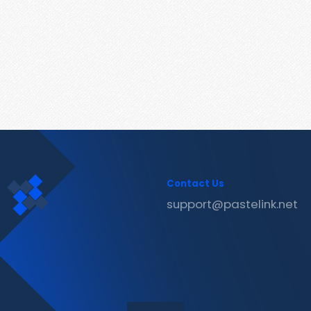
Contact Us
support@pastelink.net