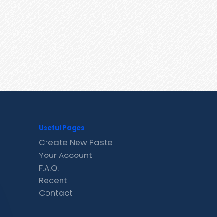
Useful Pages
Create New Paste
Your Account
F.A.Q.
Recent
Contact