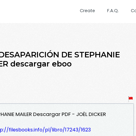
Create
F.A.Q.
C
A DESAPARICIÓN DE STEPHANIE
ER descargar eboo
PHANIE MAILER Descargar PDF - JOËL DICKER
p://filesbooks.info/pl/libro/17243/1623