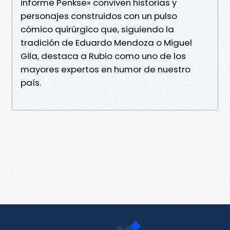
informe Penkse» conviven historias y
personajes construidos con un pulso
cómico quirúrgico que, siguiendo la
tradición de Eduardo Mendoza o Miguel
Gila, destaca a Rubio como uno de los
mayores expertos en humor de nuestro
país.