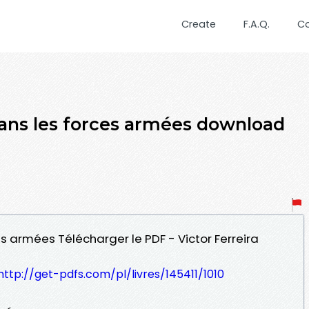
Create
F.A.Q.
C
dans les forces armées download
es armées Télécharger le PDF - Victor Ferreira
http://get-pdfs.com/pl/livres/145411/1010