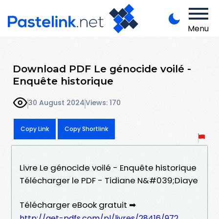
Menu
Download PDF Le génocide voilé -
Enquête historique
30 August 2024
Views: 170
Copy Link
Copy Shortlink
Livre Le génocide voilé - Enquête historique
Télécharger le PDF - Tidiane N&#039;Diaye
Télécharger eBook gratuit ➡
http://get-pdfs.com/pl/livres/28416/972