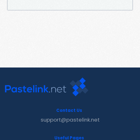
Contact Us
support@pastelink.net
Useful Pages