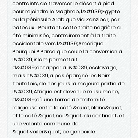
contraints de traverser le désert à pied
pour rejoindre le Maghreb, l&#039;Egypte
ou la péninsule Arabique via Zanzibar, par
bateaux... Pourtant, cette traite négrière a
été minimisée, contrairement à la traite
occidentale vers l&#039;Amérique.
Pourquoi ? Parce que seule la conversion à
l&#039;islam permettait
d&#039;échapper à l&#039;esclavage,
mais n&#039;a pas épargné les Noirs.
Toutefois, de nos jours la majeure partie de
l&#039;Afrique est devenue musulmane,
d&#039;où une forme de fraternité
religieuse entre le côté &quot;blanc&quot;
et le côté &quot;noir&quot; du continent, et
une volonté commune de
&quot;voiler&quot; ce génocide.