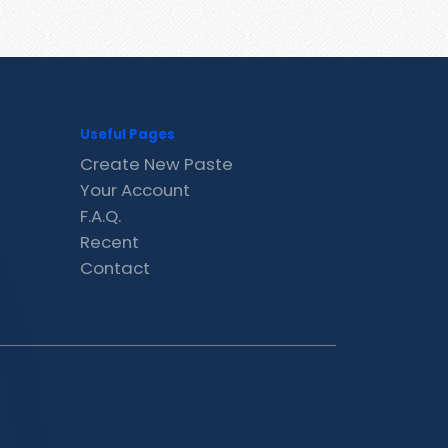
Useful Pages
Create New Paste
Your Account
F.A.Q.
Recent
Contact