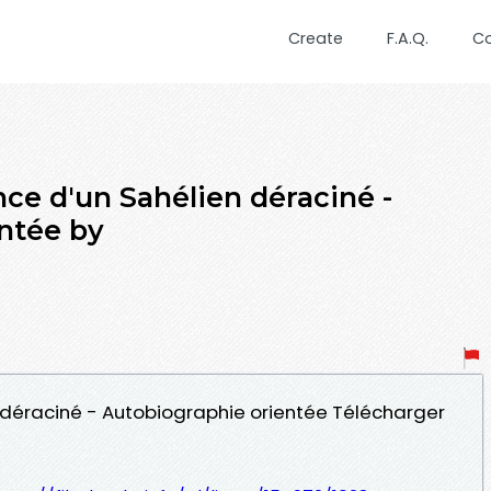
Create
F.A.Q.
C
nce d'un Sahélien déraciné -
ntée by
n déraciné - Autobiographie orientée Télécharger