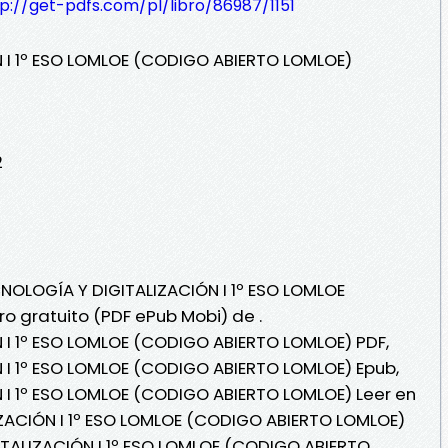
p://get-pdfs.com/pl/libro/86987/1151
 I 1º ESO LOMLOE (CODIGO ABIERTO LOMLOE)
2
CNOLOGÍA Y DIGITALIZACIÓN I 1º ESO LOMLOE
o gratuito (PDF ePub Mobi) de .
 I 1º ESO LOMLOE (CODIGO ABIERTO LOMLOE) PDF,
 I 1º ESO LOMLOE (CODIGO ABIERTO LOMLOE) Epub,
 I 1º ESO LOMLOE (CODIGO ABIERTO LOMLOE) Leer en
IZACIÓN I 1º ESO LOMLOE (CODIGO ABIERTO LOMLOE)
ITALIZACIÓN I 1º ESO LOMLOE (CODIGO ABIERTO