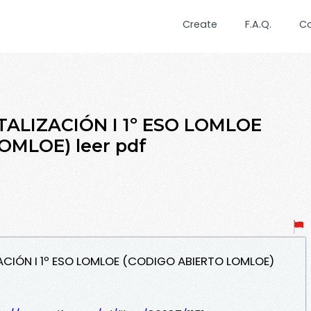
Create
F.A.Q.
C
TALIZACIÓN I 1º ESO LOMLOE
OMLOE) leer pdf
ACIÓN I 1º ESO LOMLOE (CODIGO ABIERTO LOMLOE)