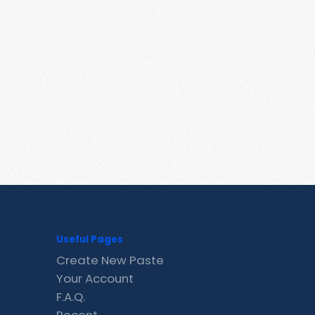
Useful Pages
Create New Paste
Your Account
F.A.Q.
Recent