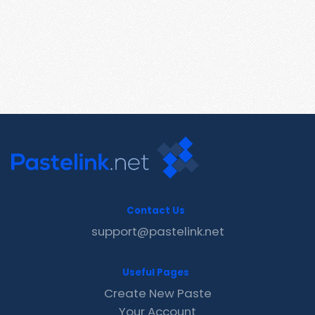
Contact Us
support@pastelink.net
Useful Pages
Create New Paste
Your Account