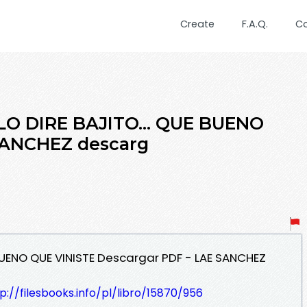
Create
F.A.Q.
C
 LO DIRE BAJITO... QUE BUENO
SANCHEZ descarg
E BUENO QUE VINISTE Descargar PDF - LAE SANCHEZ
p://filesbooks.info/pl/libro/15870/956