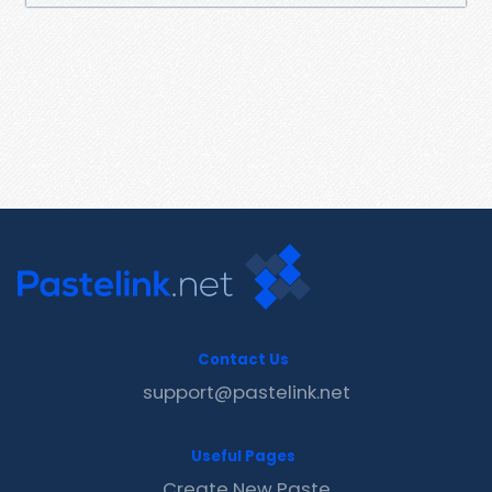
Contact Us
support@pastelink.net
Useful Pages
Create New Paste