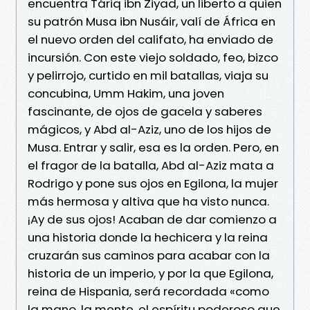
encuentra Táriq ibn Ziyad, un liberto a quien
su patrón Musa ibn Nusáir, valí de África en
el nuevo orden del califato, ha enviado de
incursión. Con este viejo soldado, feo, bizco
y pelirrojo, curtido en mil batallas, viaja su
concubina, Umm Hakim, una joven
fascinante, de ojos de gacela y saberes
mágicos, y Abd al-Aziz, uno de los hijos de
Musa. Entrar y salir, esa es la orden. Pero, en
el fragor de la batalla, Abd al-Aziz mata a
Rodrigo y pone sus ojos en Egilona, la mujer
más hermosa y altiva que ha visto nunca.
¡Ay de sus ojos! Acaban de dar comienzo a
una historia donde la hechicera y la reina
cruzarán sus caminos para acabar con la
historia de un imperio, y por la que Egilona,
reina de Hispania, será recordada «como
la mano, la mente, el espíritu poderoso que