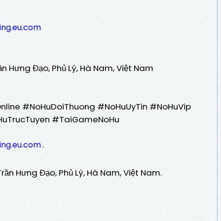
ting.eu.com
rần Hưng Đạo, Phủ Lý, Hà Nam, Việt Nam
ine #NoHuDoiThuong #NoHuUyTin #NoHuVip
HuTrucTuyen #TaiGameNoHu
.
ting.eu.com
rần Hưng Đạo, Phủ Lý, Hà Nam, Việt Nam.