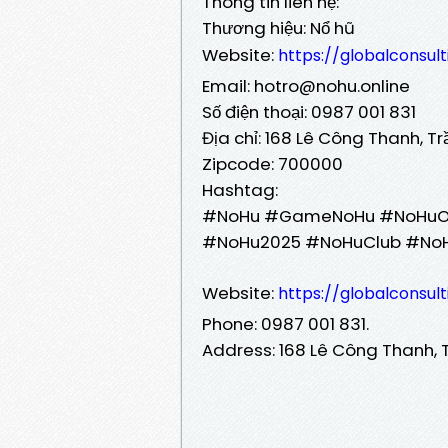
Thông tin liên hệ:
Thương hiệu: Nổ hũ
Website:
https://globalconsul
Email: hotro@nohu.online
Số điện thoại: 0987 001 831
Địa chỉ: 168 Lê Công Thanh, T
Zipcode: 700000
Hashtag:
#NoHu #GameNoHu #NoHuOnl
#NoHu2025 #NoHuClub #No
Website:
https://globalconsul
Phone: 0987 001 831.
Address: 168 Lê Công Thanh, T