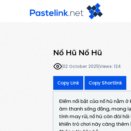
Nổ Hũ Nổ Hũ
02 October 2025
Views: 124
Copy Link
Copy Shortlink
Điểm nổi bật của nổ hũ nằm ở
âm thanh sống động, mang lại 
tính may rủi, nổ hũ còn đòi hỏi
khiến trò chơi này càng thêm 