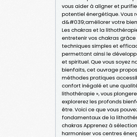
vous aider à aligner et purifie
potentiel énergétique. Vous 
d&#039;améliorer votre bien-
Les chakras et la lithothérapi
entretenir vos chakras grâce à
techniques simples et efficace
permettant ainsi le développ
et spirituel. Que vous soyez n
bienfaits, cet ouvrage propo
méthodes pratiques accessib
confort inégalé et une qualit
lithothérapie », vous plonger
explorerez les profonds bien
être. Voici ce que vous pouvez
fondamentaux de la lithothér
chakras Apprenez à sélectionne
harmoniser vos centres énerg