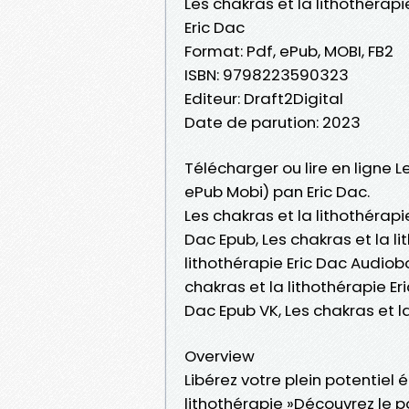
Les chakras et la lithothérapi
Eric Dac
Format: Pdf, ePub, MOBI, FB2
ISBN: 9798223590323
Editeur: Draft2Digital
Date de parution: 2023
Télécharger ou lire en ligne L
ePub Mobi) pan Eric Dac.
Les chakras et la lithothérapie
Dac Epub, Les chakras et la lit
lithothérapie Eric Dac Audiobo
chakras et la lithothérapie Eri
Dac Epub VK, Les chakras et l
Overview
Libérez votre plein potentiel 
lithothérapie »Découvrez le p