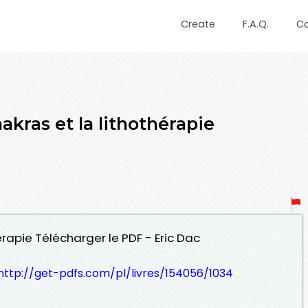
Create
F.A.Q.
C
ras et la lithothérapie
hérapie Télécharger le PDF - Eric Dac
http://get-pdfs.com/pl/livres/154056/1034