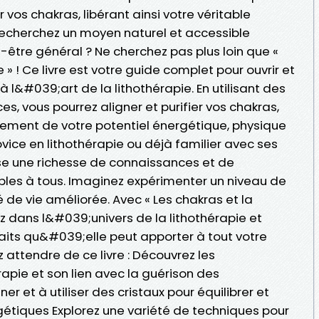
r vos chakras, libérant ainsi votre véritable
recherchez un moyen naturel et accessible
être général ? Ne cherchez pas plus loin que «
e » ! Ce livre est votre guide complet pour ouvrir et
 l&#039;art de la lithothérapie. En utilisant des
s, vous pourrez aligner et purifier vos chakras,
ement de votre potentiel énergétique, physique
ovice en lithothérapie ou déjà familier avec ses
se une richesse de connaissances et de
les à tous. Imaginez expérimenter un niveau de
é de vie améliorée. Avec « Les chakras et la
ez dans l&#039;univers de la lithothérapie et
faits qu&#039;elle peut apporter à tout votre
 attendre de ce livre : Découvrez les
apie et son lien avec la guérison des
r et à utiliser des cristaux pour équilibrer et
étiques Explorez une variété de techniques pour