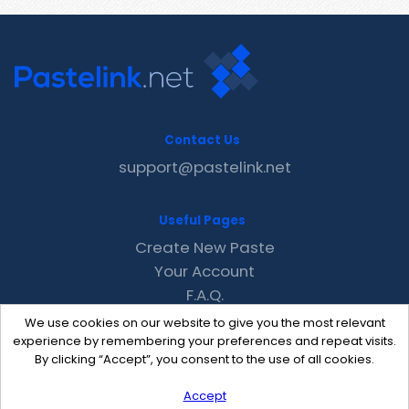
Contact Us
support@pastelink.net
Useful Pages
Create New Paste
Your Account
F.A.Q.
Recent
We use cookies on our website to give you the most relevant
Contact
experience by remembering your preferences and repeat visits.
By clicking “Accept”, you consent to the use of all cookies.
Accept