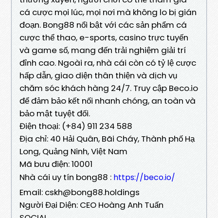
cá cược mọi lúc, mọi nơi mà không lo bị gián
đoạn. Bong88 nổi bật với các sản phẩm cá
cược thể thao, e-sports, casino trực tuyến
và game số, mang đến trải nghiệm giải trí
đỉnh cao. Ngoài ra, nhà cái còn có tỷ lệ cược
hấp dẫn, giao diện thân thiện và dịch vụ
chăm sóc khách hàng 24/7. Truy cập Beco.io
để đảm bảo kết nối nhanh chóng, an toàn và
bảo mật tuyệt đối.
Điện thoại: (+84) 911 234 588
Địa chỉ: 40 Hải Quân, Bãi Cháy, Thành phố Hạ
Long, Quảng Ninh, Việt Nam
Mã bưu điện: 10001
Nhà cái uy tín bong88 :
https://beco.io/
Email: cskh@bong88.holdings
Người Đại Diện: CEO Hoàng Anh Tuấn
SOCIAL