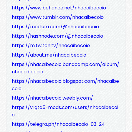
https://www.behance.net/nhacaibecoio
https://www.tumblr.com/nhacaibecoio
https://medium.com/@nhacaibecoio
https://hashnode.com/@nhacaibecoio
https://m.twitch.tv/nhacaibecoio
https://about.me/nhacaibecoio
https://nhacaibecoio.bandcamp.com/album/
nhacaibecoio
https://nhacaibecoio.blogspot.com/nhacaibe
coio
https://nhacaibecoio.weebly.com/
https://vi.gta5-mods.com/users/nhacaibecoi
o
https://telegra.ph/nhacaibecoio-03-24