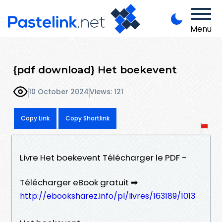
Menu
{pdf download} Het boekevent
10 October 2024
Views: 121
Copy Link
Copy Shortlink
Livre Het boekevent Télécharger le PDF -
Télécharger eBook gratuit ➡
http://ebooksharez.info/pl/livres/163189/1013