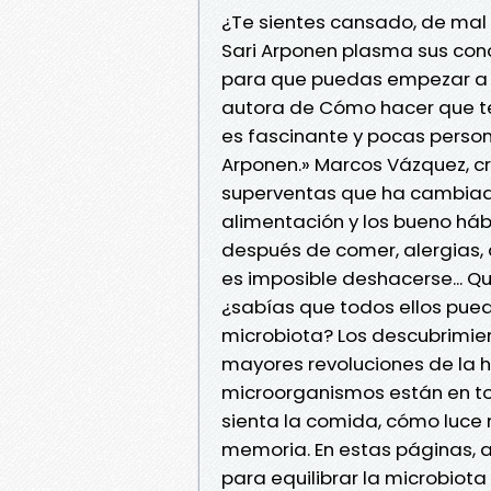
¿Te sientes cansado, de mal h
Sari Arponen plasma sus con
para que puedas empezar a c
autora de Cómo hacer que te
es fascinante y pocas person
Arponen.» Marcos Vázquez, cr
superventas que ha cambiado
alimentación y los bueno hábi
después de comer, alergias, 
es imposible deshacerse... Q
¿sabías que todos ellos pued
microbiota? Los descubrimien
mayores revoluciones de la hi
microorganismos están en to
sienta la comida, cómo luce 
memoria. En estas páginas,
para equilibrar la microbiot