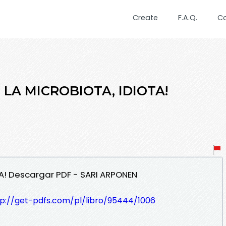
Create
F.A.Q.
C
S LA MICROBIOTA, IDIOTA!
OTA! Descargar PDF - SARI ARPONEN
tp://get-pdfs.com/pl/libro/95444/1006