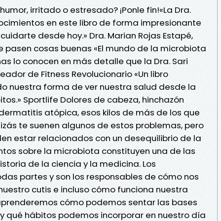
umor, irritado o estresado? ¡Ponle fin!«La Dra.
ocimientos en este libro de forma impresionante
uidarte desde hoy.» Dra. Marian Rojas Estapé,
 pasen cosas buenas «El mundo de la microbiota
as lo conocen en más detalle que la Dra. Sari
eador de Fitness Revolucionario «Un libro
 nuestra forma de ver nuestra salud desde la
tos.» Sportlife Dolores de cabeza, hinchazón
dermatitis atópica, esos kilos de más de los que
uizás te suenen algunos de estos problemas, pero
en estar relacionados con un desequilibrio de la
tos sobre la microbiota constituyen una de las
storia de la ciencia y la medicina. Los
das partes y son los responsables de cómo nos
nuestro cutis e incluso cómo funciona nuestra
 aprenderemos cómo podemos sentar las bases
a y qué hábitos podemos incorporar en nuestro día