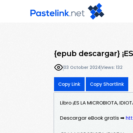
{epub descargar} ¡E
03 October 2024
Views: 132
Copy Link
Copy Shortlink
Libro ¡ES LA MICROBIOTA, IDI
Descargar eBook gratis ➡
ht