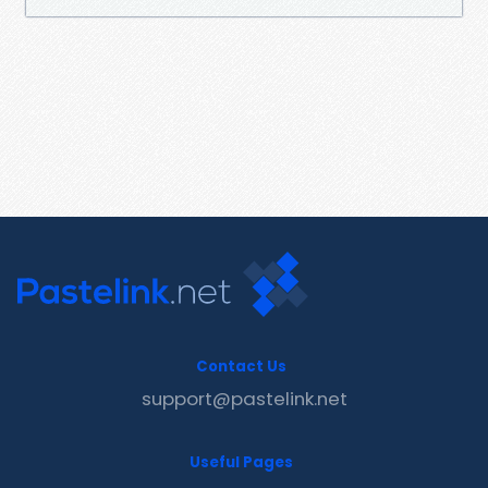
Contact Us
support@pastelink.net
Useful Pages