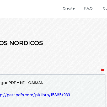
Create
F.A.Q.
C
ITOS NORDICOS
gar PDF - NEIL GAIMAN
tp://get-pdfs.com/pl/libro/15865/933