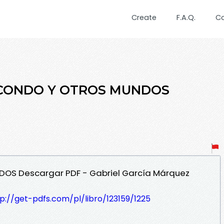
Create
F.A.Q.
C
MACONDO Y OTROS MUNDOS
OS Descargar PDF - Gabriel García Márquez
p://get-pdfs.com/pl/libro/123159/1225