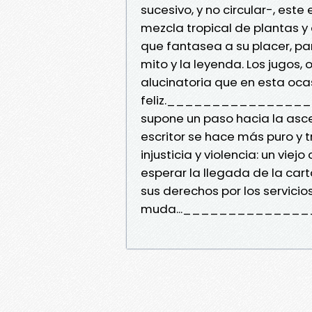
sucesivo, y no circular-, est
mezcla tropical de plantas y
que fantasea a su placer, para
mito y la leyenda. Los jugos,
alucinatoria que en esta ocas
feliz._________________El 
supone un paso hacia la asces
escritor se hace más puro y 
injusticia y violencia: un viej
esperar la llegada de la car
sus derechos por los servicio
muda...______________