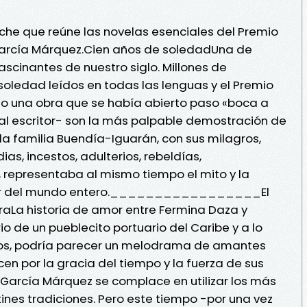
che que reúne las novelas esenciales del Premio
 García Márquez.Cien años de soledadUna de
ascinantes de nuestro siglo. Millones de
oledad leídos en todas las lenguas y el Premio
do una obra que se había abierto paso «boca a
l escritor- son la más palpable demostración de
la familia Buendía-Iguarán, con sus milagros,
as, incestos, adulterios, rebeldías,
 representaba al mismo tiempo el mito y la
 amor del mundo entero._________________El
raLa historia de amor entre Fermina Daza y
rio de un pueblecito portuario del Caribe y a lo
os, podría parecer un melodrama de amantes
cen por la gracia del tiempo y la fuerza de sus
 García Márquez se complace en utilizar los más
etines tradiciones. Pero este tiempo -por una vez