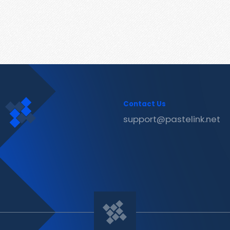
Contact Us
support@pastelink.net