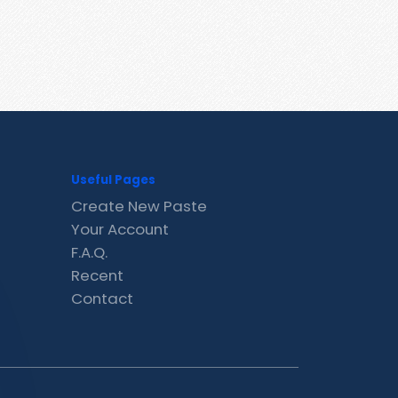
Useful Pages
Create New Paste
Your Account
F.A.Q.
Recent
Contact