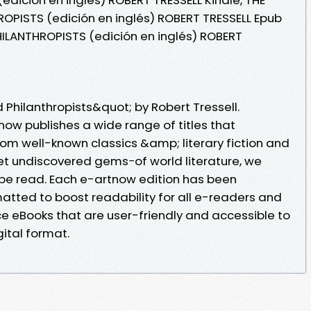
PISTS (edición en inglés) ROBERT TRESSELL Epub
ILANTHROPISTS (edición en inglés) ROBERT
hilanthropists&quot; by Robert Tressell.
ow publishes a wide range of titles that
m well-known classics &amp; literary fiction and
yet undiscovered gems−of world literature, we
 be read. Each e-artnow edition has been
atted to boost readability for all e-readers and
ce eBooks that are user-friendly and accessible to
gital format.