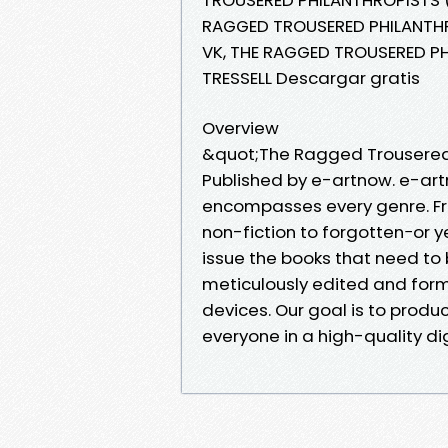
RAGGED TROUSERED PHILANTHRO
VK, THE RAGGED TROUSERED PH
TRESSELL Descargar gratis
Overview
&quot;The Ragged Trousered P
Published by e-artnow. e-artn
encompasses every genre. Fro
non-fiction to forgotten−or 
issue the books that need to
meticulously edited and form
devices. Our goal is to produ
everyone in a high-quality di