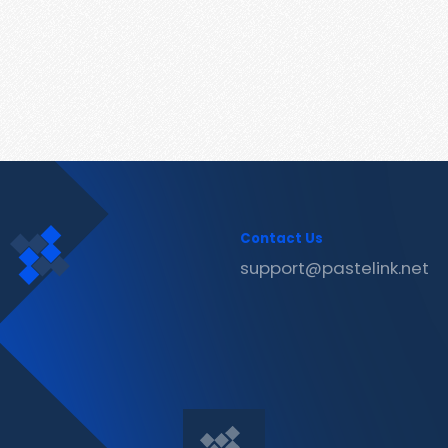
Contact Us
support@pastelink.net