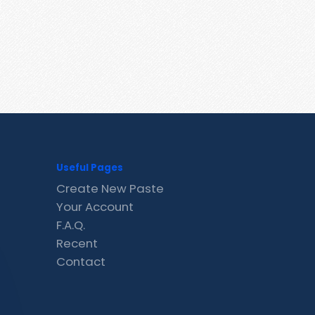
Useful Pages
Create New Paste
Your Account
F.A.Q.
Recent
Contact