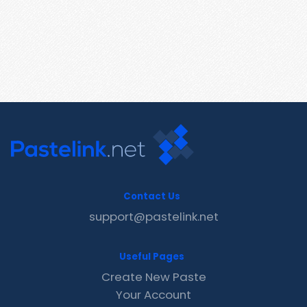
Contact Us
support@pastelink.net
Useful Pages
Create New Paste
Your Account