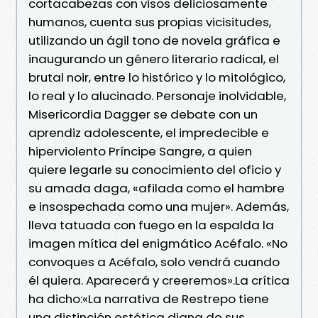
cortacabezas con visos deliciosamente
humanos, cuenta sus propias vicisitudes,
utilizando un ágil tono de novela gráfica e
inaugurando un género literario radical, el
brutal noir, entre lo histórico y lo mitológico,
lo real y lo alucinado. Personaje inolvidable,
Misericordia Dagger se debate con un
aprendiz adolescente, el impredecible e
hiperviolento Príncipe Sangre, a quien
quiere legarle su conocimiento del oficio y
su amada daga, «afilada como el hambre
e insospechada como una mujer». Además,
lleva tatuada con fuego en la espalda la
imagen mítica del enigmático Acéfalo. «No
convoques a Acéfalo, solo vendrá cuando
él quiera. Aparecerá y creeremos».La crítica
ha dicho:«La narrativa de Restrepo tiene
una distinción estética digna de sus