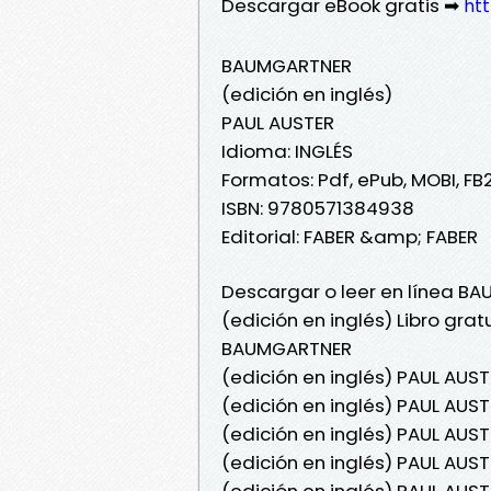
Descargar eBook gratis ➡
ht
BAUMGARTNER
(edición en inglés)
PAUL AUSTER
Idioma: INGLÉS
Formatos: Pdf, ePub, MOBI, FB
ISBN: 9780571384938
Editorial: FABER &amp; FABER
Descargar o leer en línea B
(edición en inglés) Libro gra
BAUMGARTNER
(edición en inglés) PAUL AU
(edición en inglés) PAUL AU
(edición en inglés) PAUL AUS
(edición en inglés) PAUL AUS
(edición en inglés) PAUL AU