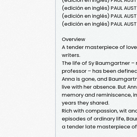
(edición en inglés) PAUL AUS
(edición en inglés) PAUL AU
(edición en inglés) PAUL AUS
Overview
A tender masterpiece of love
writers.
The life of Sy Baumgartner –
professor – has been defined 
Anna is gone, and Baumgartner
live with her absence. But Anna
memory and reminiscence, in 
years they shared.
Rich with compassion, wit and
episodes of ordinary life, Ba
a tender late masterpiece o