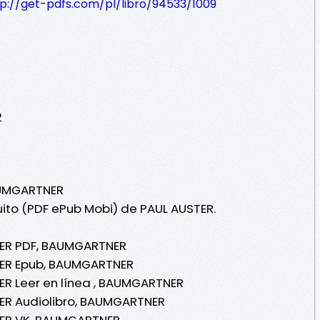
tp://get-pdfs.com/pl/libro/94533/1009
2
AUMGARTNER
tuito (PDF ePub Mobi) de PAUL AUSTER.
STER PDF, BAUMGARTNER
STER Epub, BAUMGARTNER
TER Leer en línea , BAUMGARTNER
TER Audiolibro, BAUMGARTNER
STER VK, BAUMGARTNER