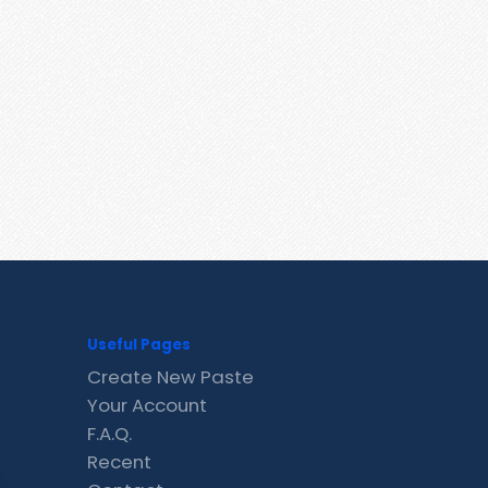
Useful Pages
Create New Paste
Your Account
F.A.Q.
Recent