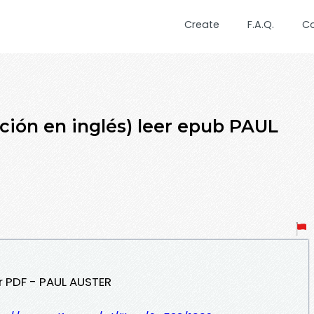
Create
F.A.Q.
C
ón en inglés) leer epub PAUL
r PDF - PAUL AUSTER