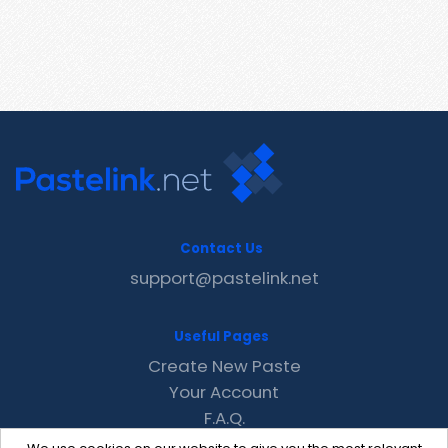
Contact Us
support@pastelink.net
Useful Pages
Create New Paste
Your Account
F.A.Q.
Recent