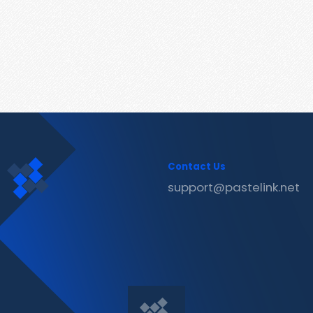
Contact Us
support@pastelink.net