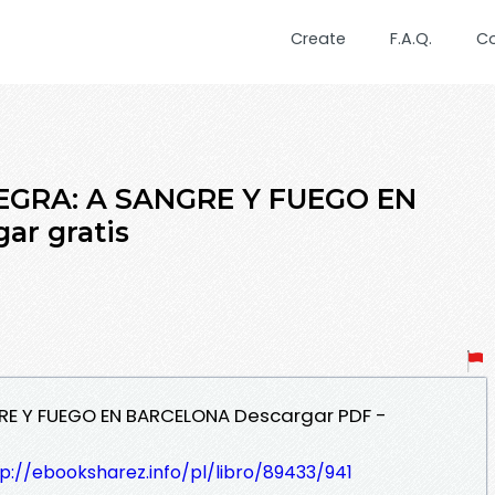
Create
F.A.Q.
C
EGRA: A SANGRE Y FUEGO EN
r gratis
GRE Y FUEGO EN BARCELONA Descargar PDF -
p://ebooksharez.info/pl/libro/89433/941