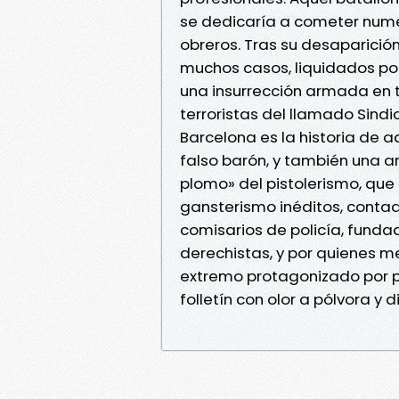
se dedicaría a cometer nume
obreros. Tras su desaparició
muchos casos, liquidados po
una insurrección armada en to
terroristas del llamado Sindi
Barcelona es la historia de aq
falso barón, y también una a
plomo» del pistolerismo, que 
gansterismo inéditos, conta
comisarios de policía, fundad
derechistas, y por quienes m
extremo protagonizado por p
folletín con olor a pólvora y 