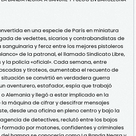
convertida en una especie de París en miniatura
legada de vedettes, sicarios y contrabandistas de
a sanguinaria y feroz entre los mejores pistoleros
blanco» de la patronal, el llamado Sindicato Libre,
y la policía «oficial». Cada semana, entre
oscadas y tiroteos, aumentaba el recuento de
 situación se convirtió en verdadera guerra
 un aventurero, estafador, espía que trabajó
 o Alemania y llegó a estar implicado en la
e la máquina de cifrar y descifrar mensajes
Este, desde una oficina en pleno centro y bajo la
agencia de detectives, reclutó entre los bajos
o formado por matones, confidentes y criminales
ón del hampa se conocería como La Banda Negra y