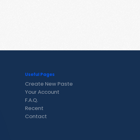
Useful Pages
Create New Paste
Your Account
F.A.Q.
Recent
Contact