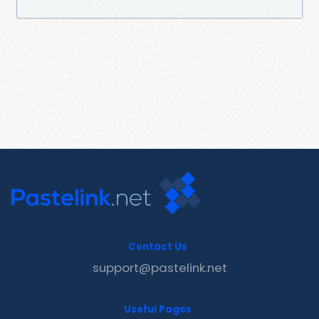
Contact Us
support@pastelink.net
Useful Pages