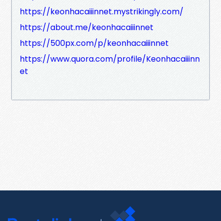
https://keonhacaiiinnet.mystrikingly.com/
https://about.me/keonhacaiiinnet
https://500px.com/p/keonhacaiiinnet
https://www.quora.com/profile/Keonhacaiiinn
et