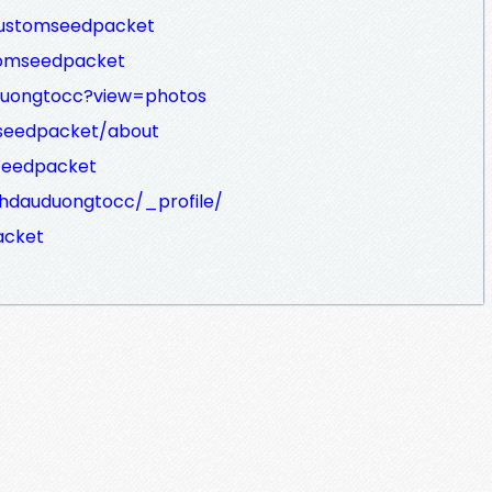
ustomseedpacket
tomseedpacket
duongtocc?view=photos
mseedpacket/about
seedpacket
nhdauduongtocc/_profile/
acket