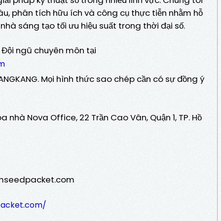
u, phân tích hữu ích và công cụ thực tiễn nhằm hỗ
hà sáng tạo tối ưu hiệu suất trong thời đại số.
: Đội ngũ chuyên môn tại
om
ANGKANG. Mọi hình thức sao chép cần có sự đồng ý
a nhà Nova Office, 22 Trần Cao Vân, Quận 1, TP. Hồ
tomseedpacket.com
packet.com/