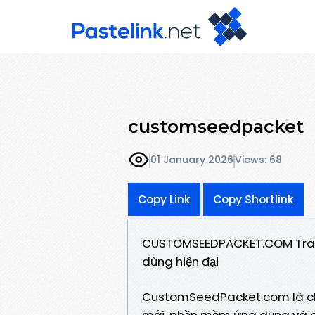
customseedpacket
01 January 2026
Views: 68
Copy Link
Copy Shortlink
CUSTOMSEEDPACKET.COM Trang 
dùng hiện đại
CustomSeedPacket.com là ch
mới, phần mềm ứng dụng và giả