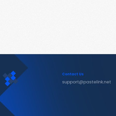
Contact Us
support@pastelink.net