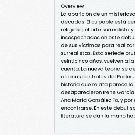
Overview
La aparición de un misterios
decadas. El culpable está ce
religioso, el arte surrealista 
insospechados en este debut 
de sus víctimas para realizar
surrealistas. Esta seriede br
veinticinco años, vuelven a l
cuenta. La nueva teoría se d
oficinas centrales del Poder J
historia que relata parece l
desaparecieron Irene García 
Ana María González Fo, y por
encontrarse. En este debut sor
literatura se dan la mano ha