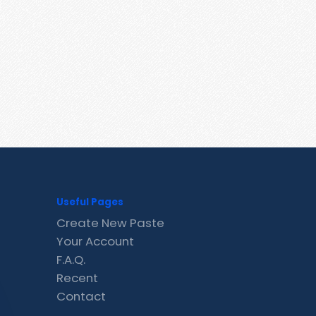
Useful Pages
Create New Paste
Your Account
F.A.Q.
Recent
Contact