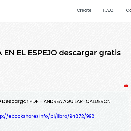
Create
F.A.Q.
C
 EN EL ESPEJO descargar gratis
EJO Descargar PDF - ANDREA AGUILAR-CALDERÓN
p://ebooksharez.info/pl/libro/94872/998