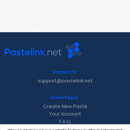
Contact Us
support@pastelink.net
Useful Pages
Create New Paste
Your Account
F.A.Q.
Recent