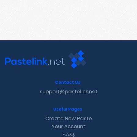
Contact Us
support@pastelink.net
Useful Pages
Create New Paste
Your Account
F.A.Q.