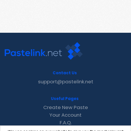
Contact Us
support@pastelink.net
Useful Pages
Create New Paste
Your Account
F.A.Q.
Recent