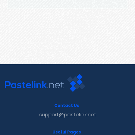
Contact Us
support@pastelink.net
Useful Pages