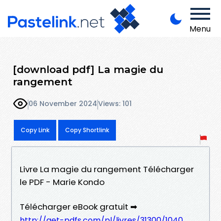
Menu
[download pdf] La magie du
rangement
06 November 2024
Views: 101
Copy Link
Copy Shortlink
Livre La magie du rangement Télécharger
le PDF - Marie Kondo
Télécharger eBook gratuit ➡
http://get-pdfs.com/pl/livres/31300/1040