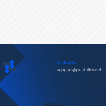
Contact Us
support@pastelink.net