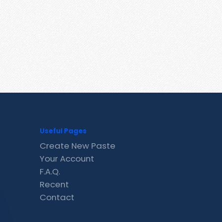
Useful Pages
Create New Paste
Your Account
F.A.Q.
Recent
Contact