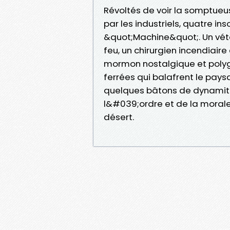
Révoltés de voir la somptue
par les industriels, quatre i
&quot;Machine&quot;. Un vét
feu, un chirurgien incendiair
mormon nostalgique et polyg
ferrées qui balafrent le pay
quelques bâtons de dynamite 
l&#039;ordre et de la morale
désert.