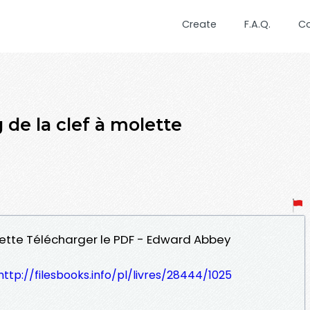
Create
F.A.Q.
C
 de la clef à molette
olette Télécharger le PDF - Edward Abbey
http://filesbooks.info/pl/livres/28444/1025