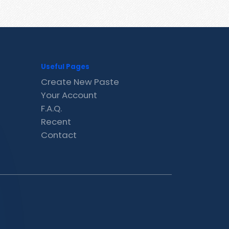
Useful Pages
Create New Paste
Your Account
F.A.Q.
Recent
Contact