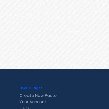
Useful Pages
Create New Paste
Your Account
F.A.Q.