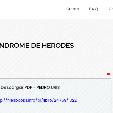
Create
F.A.Q.
C
SÍNDROME DE HERODES
 Descargar PDF - PEDRO URIS
p://filesbooks.info/pl/libro/24769/1022