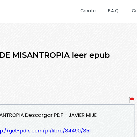
Create
F.A.Q.
C
E MISANTROPIA leer epub
ANTROPIA Descargar PDF - JAVIER MIJE
tp://get-pdfs.com/pl/libro/84490/851