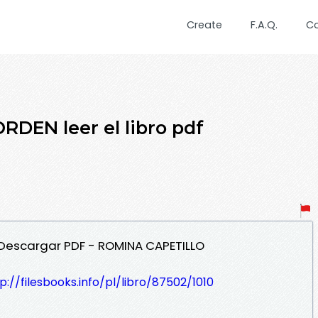
Create
F.A.Q.
C
DEN leer el libro pdf
 Descargar PDF - ROMINA CAPETILLO
p://filesbooks.info/pl/libro/87502/1010