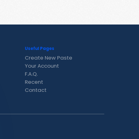
Useful Pages
Create New Paste
Your Account
F.A.Q.
Recent
Contact