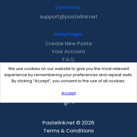
Contact Us
support@pastelink.net
Useful Pages
Create New Paste
Your Account
F.A.Q.
Recent
We use cookies on our website to give you the most relevant
Contact
experience by remembering your preferences and repeat visits.
By clicking “Accept”, you consent to the use of all cookies.
Accept
Pastelink.net © 2026
Terms & Conditions