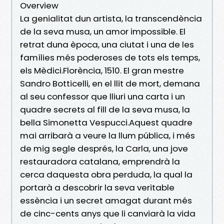
Overview
La genialitat dun artista, la transcendència
de la seva musa, un amor impossible. El
retrat duna època, una ciutat i una de les
famílies més poderoses de tots els temps,
els Mèdici.Florència, 1510. El gran mestre
Sandro Botticelli, en el llit de mort, demana
al seu confessor que lliuri una carta i un
quadre secrets al fill de la seva musa, la
bella Simonetta Vespucci.Aquest quadre
mai arribarà a veure la llum pública, i més
de mig segle després, la Carla, una jove
restauradora catalana, emprendrà la
cerca daquesta obra perduda, la qual la
portarà a descobrir la seva veritable
essència i un secret amagat durant més
de cinc-cents anys que li canviarà la vida