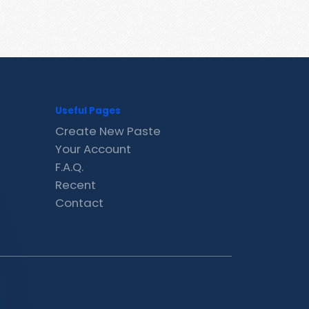
Useful Pages
Create New Paste
Your Account
F.A.Q.
Recent
Contact