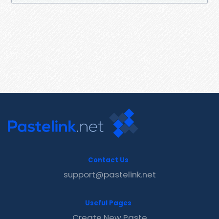
Contact Us
support@pastelink.net
Useful Pages
Create New Paste