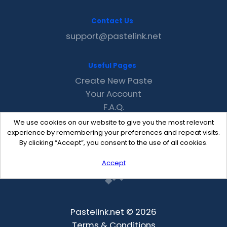
Contact Us
support@pastelink.net
Useful Pages
Create New Paste
Your Account
F.A.Q.
Recent
We use cookies on our website to give you the most relevant
Contact
experience by remembering your preferences and repeat visits.
By clicking “Accept”, you consent to the use of all cookies.
Accept
Pastelink.net © 2026
Terms & Conditions