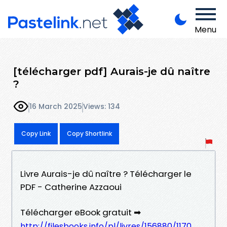
Menu
[télécharger pdf] Aurais-je dû naître
?
16 March 2025
Views: 134
Copy Link
Copy Shortlink
Livre Aurais-je dû naître ? Télécharger le
PDF - Catherine Azzaoui
Télécharger eBook gratuit ➡
http://filesbooks.info/pl/livres/156880/1170