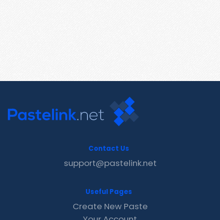
Contact Us
support@pastelink.net
Useful Pages
Create New Paste
Your Account