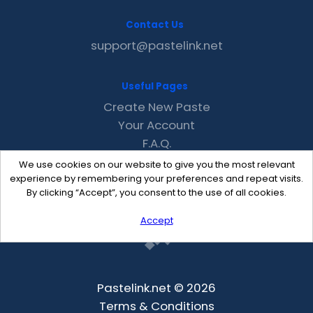
Contact Us
support@pastelink.net
Useful Pages
Create New Paste
Your Account
F.A.Q.
Recent
We use cookies on our website to give you the most relevant
Contact
experience by remembering your preferences and repeat visits.
By clicking “Accept”, you consent to the use of all cookies.
Accept
Pastelink.net © 2026
Terms & Conditions